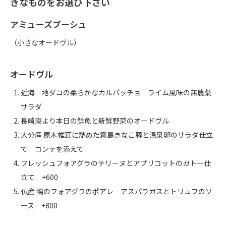
きなものをお選び下さい
アミューズブーシュ
（小さなオードヴル）
オードヴル
近海 地ダコの柔らかなカルパッチョ ライム風味の無農薬
サラダ
長崎港より本日の鮮魚と新鮮野菜のオードヴル
大分産 原木椎茸に詰めた霧島きなこ豚と温泉卵のサラダ仕立
て コンテを添えて
フレッシュフォアグラのテリーヌとアプリコットのガトー仕
立て +600
仏産 鴨のフォアグラのポアレ アスパラガスとトリュフのソ
ース +800