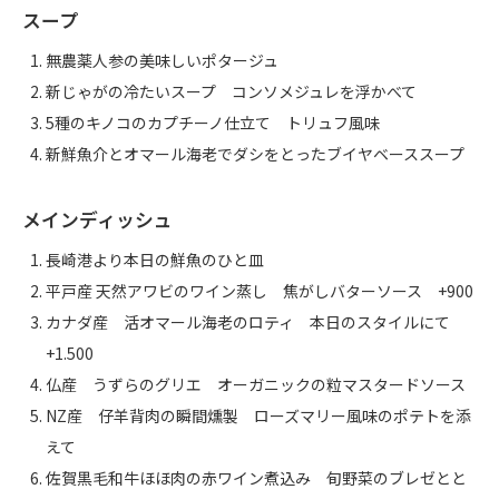
スープ
無農薬人参の美味しいポタージュ
新じゃがの冷たいスープ コンソメジュレを浮かべて
5種のキノコのカプチーノ仕立て トリュフ風味
新鮮魚介とオマール海老でダシをとったブイヤベーススープ
メインディッシュ
長崎港より本日の鮮魚のひと皿
平戸産 天然アワビのワイン蒸し 焦がしバターソース +900
カナダ産 活オマール海老のロティ 本日のスタイルにて
+1.500
仏産 うずらのグリエ オーガニックの粒マスタードソース
NZ産 仔羊背肉の瞬間燻製 ローズマリー風味のポテトを添
えて
佐賀黒毛和牛ほほ肉の赤ワイン煮込み 旬野菜のブレゼとと