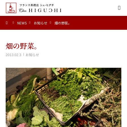
ーム
NEWS
お知らせ
畑の野菜。
HOME
CONCEPT
畑の野菜。
お知らせ
2013.02.3
MENU
ACCESS
NEWS
CALENDAR