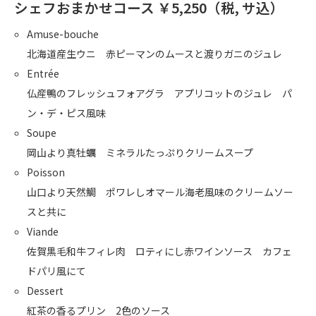
シェフおまかせコース ￥5,250（税, サ込）
Amuse-bouche
北海道産生ウニ 赤ピーマンのムースと渡りガニのジュレ
Entrée
仏産鴨のフレッシュフォアグラ アプリコットのジュレ パ
ン・デ・ピス風味
Soupe
岡山より真牡蠣 ミネラルたっぷりクリームスープ
Poisson
山口より天然鯛 ポワレしオマール海老風味のクリームソー
スと共に
Viande
佐賀黒毛和牛フィレ肉 ロティにし赤ワインソース カフェ
ドパリ風にて
Dessert
紅茶の香るプリン 2色のソース