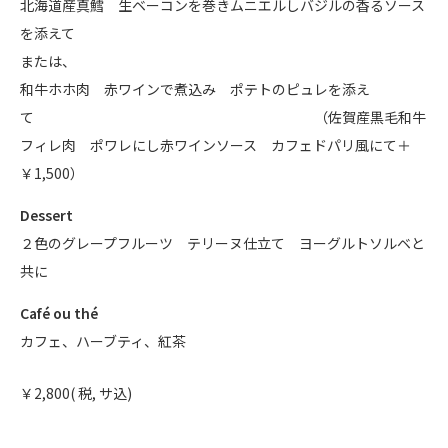
北海道産真鱈 生ベーコンを巻きムニエルしバジルの香るソース
を添えて
または、
和牛ホホ肉 赤ワインで煮込み ポテトのピュレを添え
て （佐賀産黒毛和牛
フィレ肉 ポワレにし赤ワインソース カフェドパリ風にて＋
￥1,500）
Dessert
２色のグレープフルーツ テリーヌ仕立て ヨーグルトソルベと
共に
Café ou thé
カフェ、ハーブティ、紅茶
￥2,800( 税, サ込)