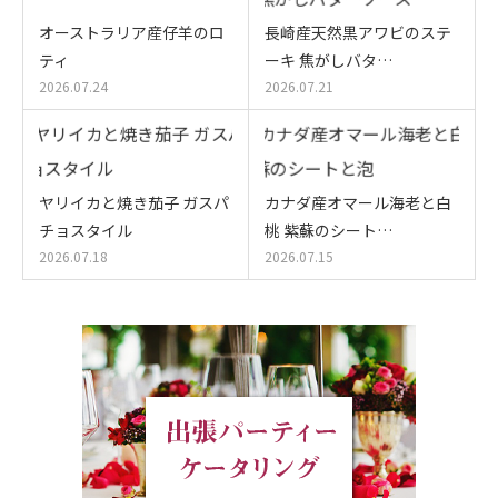
オーストラリア産仔羊のロ
長崎産天然黒アワビのステ
ティ
ーキ 焦がしバタ…
2026.07.24
2026.07.21
ヤリイカと焼き茄子 ガスパ
カナダ産オマール海老と白
チョスタイル
桃 紫蘇のシート…
2026.07.18
2026.07.15