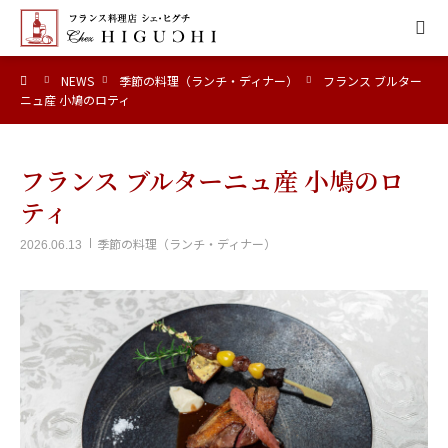
ーム
NEWS
季節の料理（ランチ・ディナー）
フランス ブルター
HOME
ニュ産 小鳩のロティ
CONCEPT
フランス ブルターニュ産 小鳩のロ
MENU
ティ
季節の料理（ランチ・ディナー）
2026.06.13
ACCESS
NEWS
CALENDAR