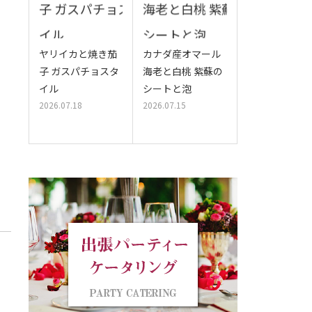
ヤリイカと焼き茄
カナダ産オマール
子 ガスパチョスタ
海老と白桃 紫蘇の
イル
シートと泡
2026.07.18
2026.07.15