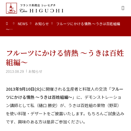
ーム
NEWS
お知らせ
フルーツにかける情熱 ～うきは百姓組編
HOME
～…
CONCEPT
フルーツにかける情熱 ～うきは百姓
MENU
組編～
お知らせ
2013.08.29
ACCESS
2013年9月10日(火)
に開催される生産者と料理人の交流「
フルー
NEWS
ツにかける情熱 ～うきは百姓組編～
」に、デモンストレーショ
ン講師として私（樋口 勝史）が、うきは百姓組の果物（野菜）
CALENDAR
を使い料理・デザートをご披露いたします。もちろんご試食込み
です、興味のある方は是非ご参加ください。