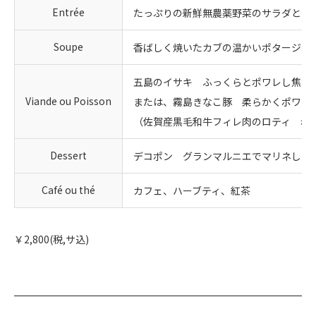
Entrée
たっぷりの新鮮無農薬野菜のサラダとハ
Soupe
香ばしく焼いたカブの温かいポタージュ
五島のイサキ ふっくらとポワレし焦が
Viande ou Poisson
または、霧島きなこ豚 柔らかくポワレ
（佐賀産黒毛和牛フィレ肉のロティ 赤ワイ
Dessert
デコポン グランマルニエでマリネしデ
Café ou thé
カフェ、ハーブティ、紅茶
￥2,800(税,サ込)