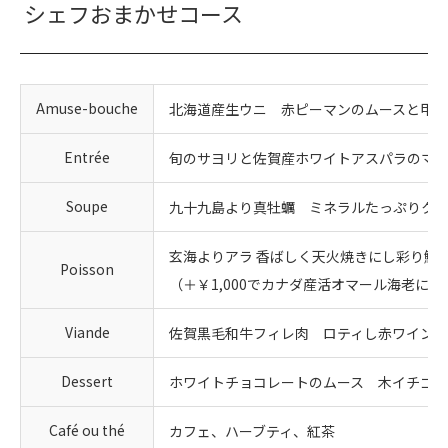
シェフおまかせコース
Amuse-bouche
北海道産生ウニ 赤ピーマンのムースと甲殻
Entrée
旬のサヨリと佐賀産ホワイトアスパラのマ
Soupe
九十九島より真牡蠣 ミネラルたっぷりク
玄海よりアラ 香ばしく天火焼きにし彩り鮮
Poisson
（＋￥1,000でカナダ産活オマール海老に
Viande
佐賀黒毛和牛フィレ肉 ロティし赤ワインソ
Dessert
ホワイトチョコレートのムース 木イチゴ
Café ou thé
カフェ、ハーブティ、紅茶