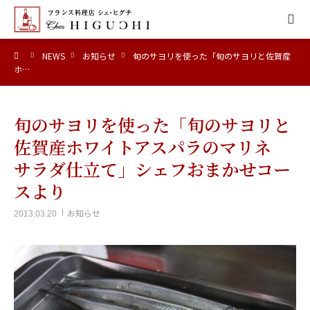
ーム
NEWS
お知らせ
旬のサヨリを使った「旬のサヨリと佐賀産
HOME
ホ…
CONCEPT
旬のサヨリを使った「旬のサヨリと
MENU
佐賀産ホワイトアスパラのマリネ
サラダ仕立て」シェフおまかせコー
ACCESS
スより
お知らせ
2013.03.20
NEWS
CALENDAR