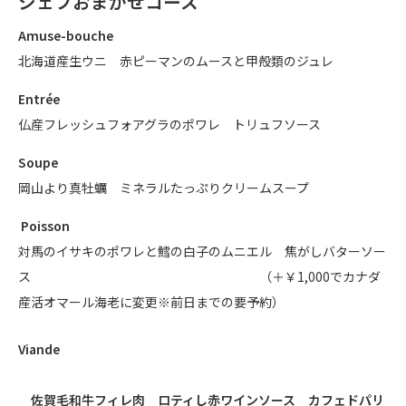
シェフおまかせコース
Amuse-bouche
北海道産生ウニ 赤ピーマンのムースと甲殻類のジュレ
Entrée
仏産フレッシュフォアグラのポワレ トリュフソース
Soupe
岡山より真牡蠣 ミネラルたっぷりクリームスープ
Poisson
対馬のイサキのポワレと鱈の白子のムニエル 焦がしバターソー
ス （＋￥1,000でカナダ
産活オマール海老に変更※前日までの要予約）
Viande
佐賀毛和牛フィレ肉 ロティし赤ワインソース カフェドパリ