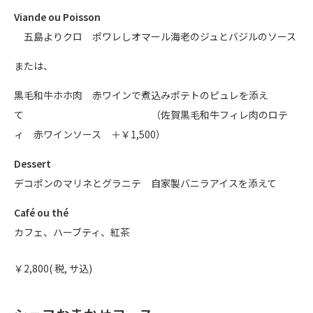
Viande ou Poisson
五島よりクロ ポワレしオマール海老のジュとバジルのソース
または、
黒毛和牛ホホ肉 赤ワインで煮込みポテトのピュレを添え
て （佐賀黒毛和牛フィレ肉のロテ
ィ 赤ワインソース ＋￥1,500）
Dessert
デコポンのマリネとグラニテ 自家製バニラアイスを添えて
Café ou thé
カフェ、ハーブティ、紅茶
￥2,800( 税, サ込)