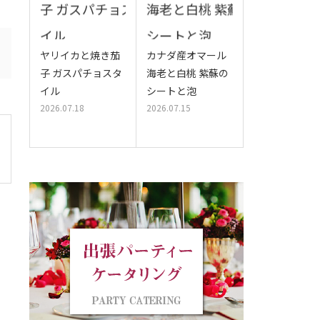
ヤリイカと焼き茄
カナダ産オマール
子 ガスパチョスタ
海老と白桃 紫蘇の
イル
シートと泡
2026.07.18
2026.07.15