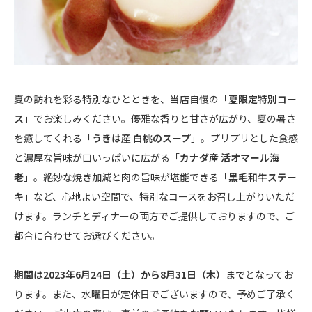
夏の訪れを彩る特別なひとときを、当店自慢の「
夏限定特別コー
ス
」でお楽しみください。優雅な香りと甘さが広がり、夏の暑さ
を癒してくれる「
うきは産 白桃のスープ
」。プリプリとした食感
と濃厚な旨味が口いっぱいに広がる「
カナダ産 活オマール海
老
」。絶妙な焼き加減と肉の旨味が堪能できる「
黒毛和牛ステー
キ
」など、心地よい空間で、特別なコースをお召し上がりいただ
けます。ランチとディナーの両方でご提供しておりますので、ご
都合に合わせてお選びください。
期間は2023年6月24日（土）から8月31日（木）まで
となってお
ります。また、水曜日が定休日でございますので、予めご了承く