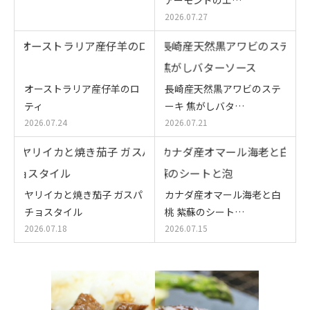
2026.07.27
オーストラリア産仔羊のロ
長崎産天然黒アワビのステ
ティ
ーキ 焦がしバタ…
2026.07.24
2026.07.21
ヤリイカと焼き茄子 ガスパ
カナダ産オマール海老と白
チョスタイル
桃 紫蘇のシート…
2026.07.18
2026.07.15