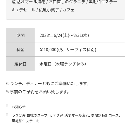
産 活オマール海老 / お口直しのグラニテ / 黒毛和牛ステー
キ / デセール / 仏風小菓子 / カフェ
期間
2023年 6/24(土)～8/31(木)
料金
￥10,000(税、サーヴィス料別)
定休日
水曜日（木曜ランチ休み）
※ランチ、ディナーともにご準備いたします。
※事前のご予約をお願い致します。
お知らせ
うきは産 白桃のスープ
,
カナダ産 活オマール海老
,
夏限定特別コース
,
黒毛和牛ステーキ