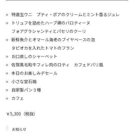
特選生ウニ プティ・ポアのクリームとミント香るジュレ
トリュフを詰めたハーブ鶏のバロティーヌ
フォアグラシャンティとパセリのクーリ
新鮮魚介とオマール海老のブイヤベースの泡
タピオカを入れたトマトのフラン
お口直しのシャーベット
佐賀黒毛和牛フィレ肉のロティ カフェドパリ風
本日のお楽しみデセール
小さな宝石箱
自家製パン３種
カフェ
￥5,300（税抜）
お知らせ