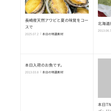
長崎産天然アワビと夏の味覚をコー
北海道
スで
2013.06.
本日の特選素材
2025.07.2
本日入荷のお魚です。
本日の特選素材
2013.03.8
本日T
バ」に