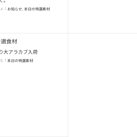
お知らせ
,
本日の特選素材
14
り大アラカブ入荷
本日の特選素材
25