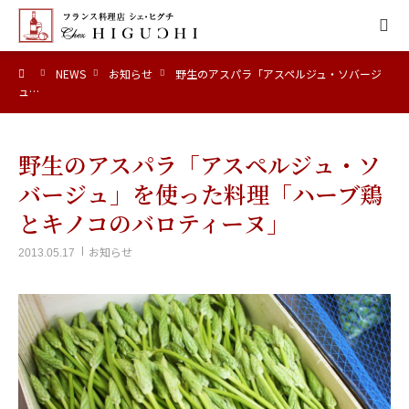
ーム
NEWS
お知らせ
野生のアスパラ「アスペルジュ・ソバージ
HOME
ュ…
CONCEPT
野生のアスパラ「アスペルジュ・ソ
MENU
バージュ」を使った料理「ハーブ鶏
とキノコのバロティーヌ」
ACCESS
お知らせ
2013.05.17
NEWS
CALENDAR